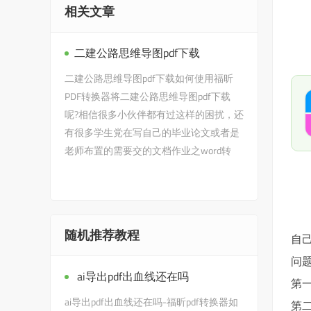
相关文章
二建公路思维导图pdf下载
二建公路思维导图pdf下载如何使用福昕
PDF转换器将二建公路思维导图pdf下载
呢?相信很多小伙伴都有过这样的困扰，还
有很多学生党在写自己的毕业论文或者是
老师布置的需要交的文档作业之word转
pdf软件类的时候，会遇到二建…
随机推荐教程
自己
问
ai导出pdf出血线还在吗
第一
ai导出pdf出血线还在吗-福昕pdf转换器如
第