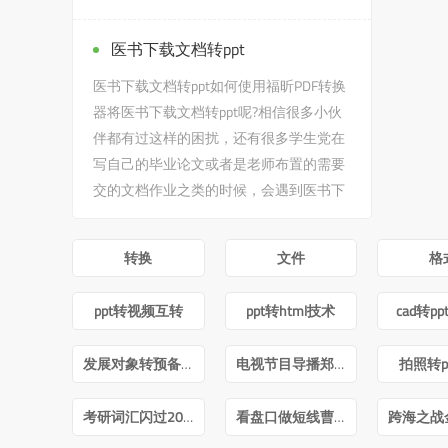
了文字模式的问题，没有关...
医书下载文档转ppt
医书下载文档转ppt如何使用福昕PDF转换
器将医书下载文档转ppt呢?相信很多小伙
伴都有过这样的困扰，还有很多学生党在
写自己的毕业论文或者是老师布置的需要
交的文档作业之类的时候，会遇到医书下
载文档转ppt的问题，没有关...
转换
文件
格
ppt转视频互转
ppt转html技术
cad转p
发展对象转预备党员答辩ppt
电视节目导播郑月pdf
拍照转p
考研词汇闪过2022版PDF
看盘口做短线曹明成Pdf