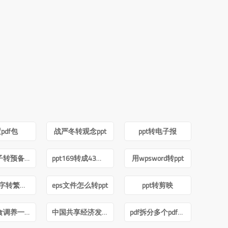
pdf包
战严冬转观念ppt
ppt转电子报
积极分子转预备党员ppt
ppt169转成43怎么内容排版不变
用wpsword转ppt
ppt简体字转繁体字全篇
eps文件怎么转ppt
ppt转剪映
痛风饮食调养一本就够pdf下载
中国共享经济发展报告(2020)pdf
pdf拆分多个pdf免费