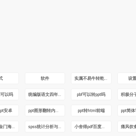
式
软件
实属不易牛转乾坤图片抖音
设置
pt可以吗
统编版语文四年级下册电子课本pdf
pbf可以转ppt吗
pt安卓
ppt图形翻转内容不转
ppt转html前端
跨海之战金门海南一江山PDF下载
spss统计分析与数据挖掘第三版pdf
小舍得pdf百度网盘